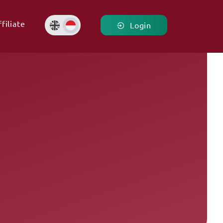
filiate
Login